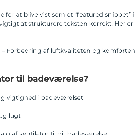
for at blive vist som et “featured snippet” i
igtigt at strukturere teksten korrekt. Her er
 – Forbedring af luftkvaliteten og komforten
ator til badeværelse?
og vigtighed i badeværelset
og lugt
alg af ventilator til dit badeværelse