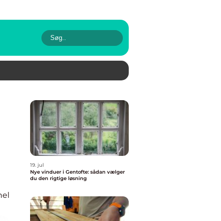
19. jul
Nye vinduer i Gentofte: sådan vælger
du den rigtige løsning
nel