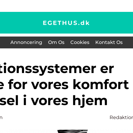
EGETHUS.
dk
Annoncering
Om Os
Cookies
Kontakt Os
 for vores komfort
vsel i vores hjem
n
Redaktio