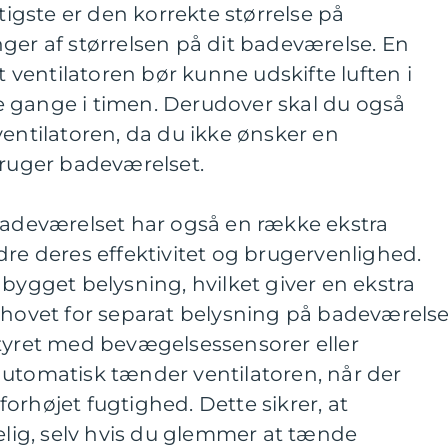
gtigste er den korrekte størrelse på
ger af størrelsen på dit badeværelse. En
at ventilatoren bør kunne udskifte luften i
 gange i timen. Derudover skal du også
ventilatoren, da du ikke ønsker en
bruger badeværelset.
 badeværelset har også en række ekstra
dre deres effektivitet og brugervenlighed.
dbygget belysning, hvilket giver en ekstra
ehovet for separat belysning på badeværelse
styret med bevægelsessensorer eller
automatisk tænder ventilatoren, når der
orhøjet fugtighed. Dette sikrer, at
kelig, selv hvis du glemmer at tænde