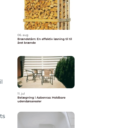
06. aug
Brændetårn: En effektiv løsning til til
året brænde
l
11. jul
Belægning i Aabenraa: Holdbare
udendørsarealer
ts