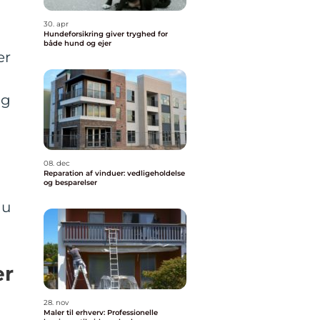
30. apr
Hundeforsikring giver tryghed for
både hund og ejer
er
lg
08. dec
Reparation af vinduer: vedligeholdelse
og besparelser
du
er
28. nov
Maler til erhverv: Professionelle