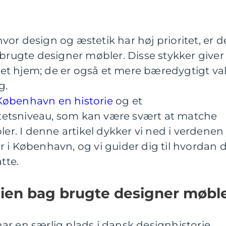
or design og æstetik har høj prioritet, er d
 brugte designer møbler. Disse stykker giver
il et hjem; de er også et mere bæredygtigt va
g.
København en historie
og et
etsniveau, som kan være svært at matche
. I denne artikel dykker vi ned i verdenen
 i København, og vi guider dig til hvordan 
tte.
dien bag brugte designer møbl
r en særlig plads i dansk designhistorie.