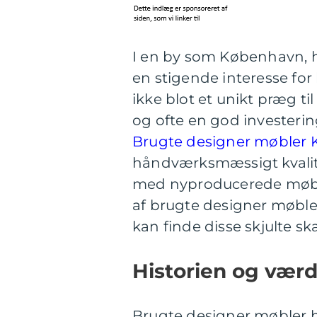
I en by som København, hv
en stigende interesse for
ikke blot et unikt præg t
og ofte en god investerin
Brugte designer møbler 
håndværksmæssigt kvalit
med nyproducerede møbler
af brugte designer møbler
kan finde disse skjulte ska
Historien og vær
Brugte designer møbler ha