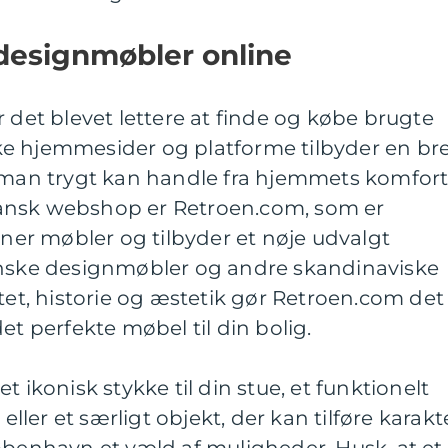
 designmøbler online
r det blevet lettere at finde og købe brugte
e hjemmesider og platforme tilbyder en br
r man trygt kan handle fra hjemmets komfort
ansk webshop er Retroen.com, som er
gner møbler og tilbyder et nøje udvalgt
anske designmøbler og andre skandinaviske
itet, historie og æstetik gør Retroen.com det
et perfekte møbel til din bolig.
t ikonisk stykke til din stue, et funktionelt
 eller et særligt objekt, der kan tilføre karakt
øbenhavn et væld af muligheder. Husk, at et