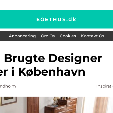
EGETHUS.
dk
Annoncering
Om Os
Cookies
Kontakt Os
r i København
indholm
Inspirat