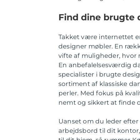
Find dine brugte
Takket være internettet e
designer møbler. En rækk
vifte af muligheder, hvo
En anbefalelsesværdig d
specialister i brugte desi
sortiment af klassiske d
perler. Med fokus på kval
nemt og sikkert at finde d
Uanset om du leder efter e
arbejdsbord til dit kontor,
til dit hjem, så rummer K