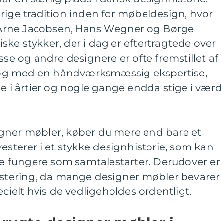
rige tradition inden for møbeldesign, hvor
Arne Jacobsen, Hans Wegner og Børge
ke stykker, der i dag er eftertragtede over
sse og andre designere er ofte fremstillet af
et og med en håndværksmæssig ekspertise,
de i årtier og nogle gange endda stige i værd
gner møbler, køber du mere end bare et
vesterer i et stykke designhistorie, som kan
fte fungere som samtalestarter. Derudover er
vestering, da mange designer møbler bevarer
ecielt hvis de vedligeholdes ordentligt.