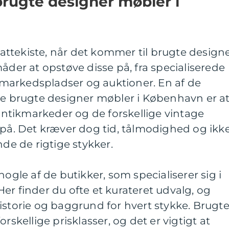
rugte designer møbler i
ttekiste, når det kommer til brugte design
åder at opstøve disse på, fra specialiserede
ne markedspladser og auktioner. En af de
nde brugte designer møbler i København er a
tikmarkeder og de forskellige vintage
 på. Det kræver dog tid, tålmodighed og ikk
nde de rigtige stykker.
nogle af de butikker, som specialiserer sig i
er finder du ofte et kurateret udvalg, og
istorie og baggrund for hvert stykke. Brugt
rskellige prisklasser, og det er vigtigt at