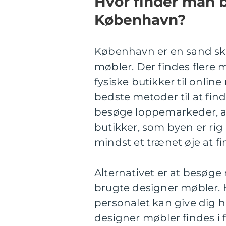
Hvor finder man b
København?
København er en sand ska
møbler. Der findes flere m
fysiske butikker til onli
bedste metoder til at fi
besøge loppemarkeder, an
butikker, som byen er rig
mindst et trænet øje at fi
Alternativet er at besøge 
brugte designer møbler. H
personalet kan give dig h
designer møbler findes i fo