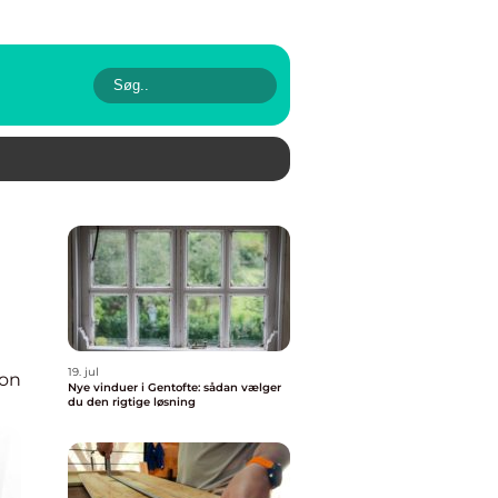
19. jul
ion
Nye vinduer i Gentofte: sådan vælger
du den rigtige løsning