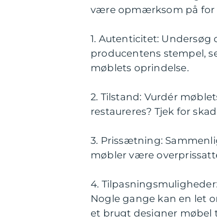
være opmærksom på for a
1. Autenticitet: Undersøg 
producentens stempel, ser
møblets oprindelse.
2. Tilstand: Vurdér møblets
restaureres? Tjek for skad
3. Prissætning: Sammenli
møbler være overprissatte
4. Tilpasningsmuligheder:
Nogle gange kan en let 
et brugt designer møbel ti