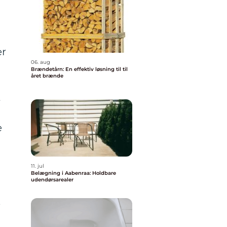
er
06. aug
Brændetårn: En effektiv løsning til til
året brænde
t
e
11. jul
Belægning i Aabenraa: Holdbare
udendørsarealer
e