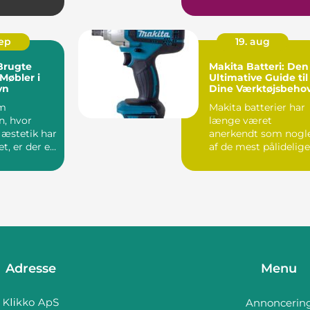
..
synes at vær...
sep
19. aug
 Brugte
Makita Batteri: Den
Møbler i
Ultimative Guide til
vn
Dine Værktøjsbeho
om
Makita batterier har
, hvor
længe været
 æstetik har
anerkendt som nogl
et, er der en
af de mest pålidelige
og effe...
Adresse
Menu
Annoncerin