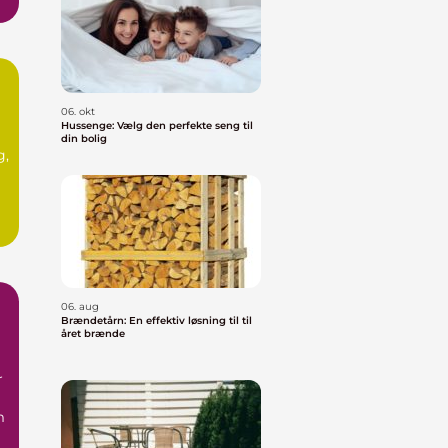
06. okt
Hussenge: Vælg den perfekte seng til
din bolig
g,
06. aug
Brændetårn: En effektiv løsning til til
året brænde
r
m