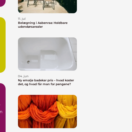
11. jul
Belægning i Aabenraa: Holdbare
udendørsarealer
04. jun
Ny emalje badekar pris – hvad koster
det, og hvad får man for pengene?
,
an