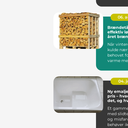
til rummet
06. 
Brændetå
effektiv lø
året bræ
Når vinte
kulde nær
behovet f
varme mel
tr&...
04. 
Ny emalj
pris – hva
det, og h
for peng
Et gamme
med slidte
og misfar
behøver i