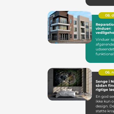
få...
08. 
Reparatio
vinduer:
vedligeho
besparels
Vinduer sp
afgørende 
udseendet
funktional
vores hje
l...
06. 
Senge i N
sådan fin
rigtige lø
En god se
ikke kun 
design. De
støtte kro