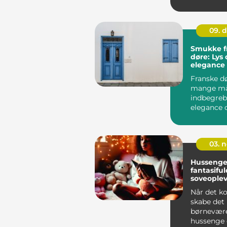
09. 
Smukke f
døre: Lys
elegance 
Franske d
mange m
indbegreb
elegance o
de tilbyder
03. 
Hussenge
fantasiful
soveoplev
Når det k
skabe det 
børnevære
hussenge 