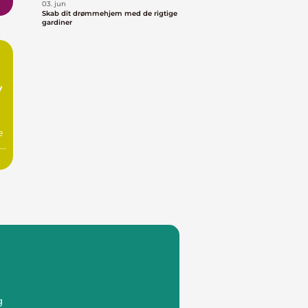
03. jun
Skab dit drømmehjem med de rigtige
gardiner
v
e
g