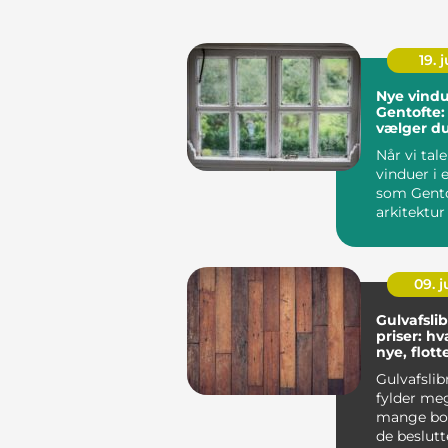
19. j
Nye vindu
Gentofte:
vælger d
rigtige lø
Når vi tal
vinduer i
som Gentof
arkitektur
detaljegrad
09. 
Gulvafsli
priser: h
nye, flot
Gulvafslib
fylder meg
mange boli
de beslutt