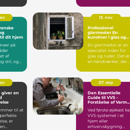
store...
dec
13. nov
ranske
Professionel
 og
glarmester En
til dit hjem
kunstner i glas og
rammer
øreer på
En glarmester er en
åder
specialist inden for
et af
glas og ruder. Det er
g stil, og
en håndværker, der
 mer...
mestre...
nov
07. sep
 giver en
Den Essentielle
d
Guide til VVS -
else
Forståelse af Varme
Ventilation og
ommer til at
Ved første øjekast k
Sanitet
perfekte
VVS-systemet i et
lse, er
hjem eller
en
erhvervsbygning