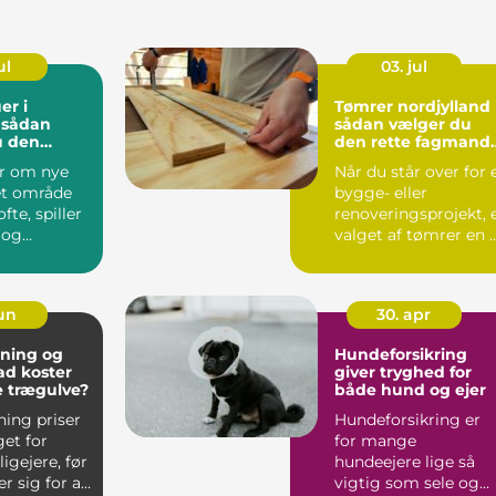
ul
03. jul
er i
Tømrer nordjylland
 sådan
sådan vælger du
u den
den rette fagmand
sning
til dit byggeri
er om nye
Når du står over for 
 et område
bygge- eller
te, spiller
renoveringsprojekt, 
 og
valget af tømrer en 
 ...
de vigtigste besl...
jun
30. apr
bning og
Hundeforsikring
vad koster
giver tryghed for
te trægulve?
både hund og ejer
ning priser
Hundeforsikring er
et for
for mange
gejere, før
hundeejere lige så
er sig for at
vigtig som sele og