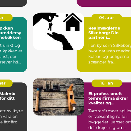
is at...
indflydelse p&ari...
pr
04. apr
økken
Realmæglerne
kræddersy
Silkeborg: Din
mekøkken
partner i
boligmarkedet
t unikt og
I en by som Silkebor
t køkken er
hvor naturen møder
nst, der
kultur, og boligerne
ræver h&...
spænder fra
charmerende ...
mar
16. jan
i Malmö:
Et professionelt
ör ditt
tømrerfirma sikrer
kvalitet og
holdbarhed
ett syllbyte
Tømrerfirmaer spille
 vara en
en væsentlig rolle i
e åtgärd
byggeriet, uanset o
det drejer sig om