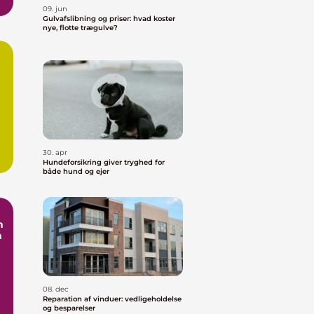
09. jun
Gulvafslibning og priser: hvad koster
nye, flotte trægulve?
30. apr
Hundeforsikring giver tryghed for
både hund og ejer
n
n
08. dec
Reparation af vinduer: vedligeholdelse
og besparelser