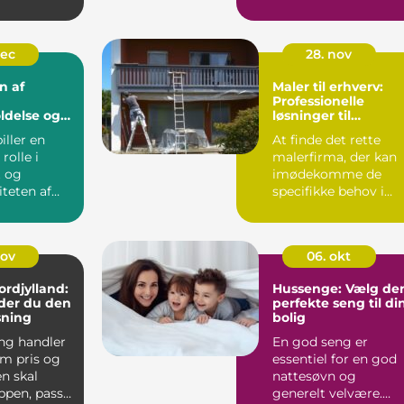
hundesnor, fordi den
beskytter bå...
dec
28. nov
n af
Maler til erhverv:
Professionelle
ldelse og
løsninger til
er
virksomheder
iller en
At finde det rette
rolle i
malerfirma, der kan
 og
imødekomme de
iteten af
specifikke behov i
m. De lukker
erhvervslivet, er en ...
nov
06. okt
ordjylland:
Hussenge: Vælg de
der du den
perfekte seng til di
sning
bolig
ng handler
En god seng er
om pris og
essentiel for en god
n skal
nattesøvn og
ppen, passe
generelt velvære.