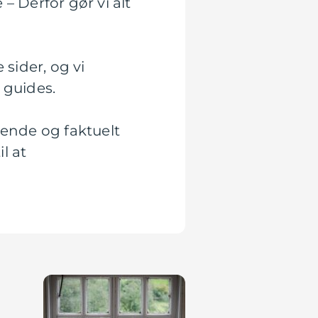
– Derfor gør vi alt
 sider, og vi
 guides.
rende og faktuelt
l at