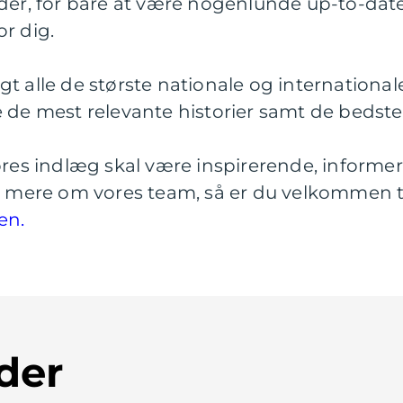
der, for bare at være nogenlunde up-to-date 
r dig.
t alle de største nationale og internationale
e de mest relevante historier samt de bedste
vores indlæg skal være inspirerende, informe
de mere om vores team, så er du velkommen ti
en.
der