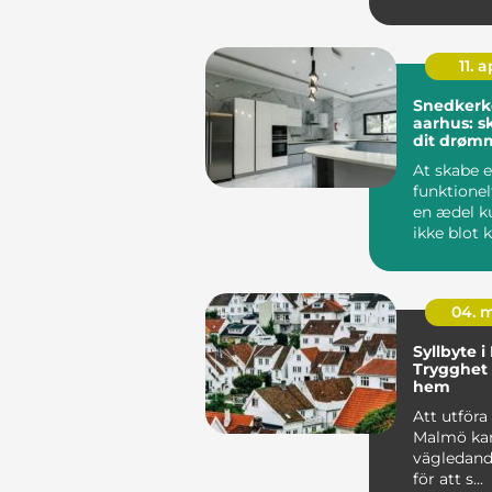
nødvendigv
11. a
Snedkerk
aarhus: s
dit drøm
At skabe e
funktionel
en ædel ku
ikke blot k
04. 
Syllbyte 
Trygghet f
hem
Att utföra 
Malmö kan
vägledand
för att s...