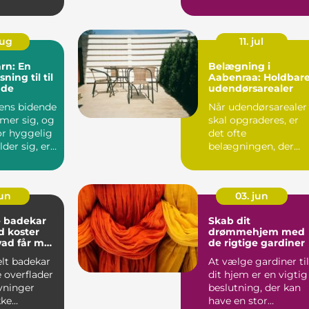
 og ...
Men med så man...
aug
11. jul
rn: En
Belægning i
sning til til
Aabenraa: Holdbar
nde
udendørsarealer
rens bidende
Når udendørsarealer
mer sig, og
skal opgraderes, er
or hyggelig
det ofte
der sig, er
belægningen, der
sætter ra...
jun
03. jun
e badekar
Skab dit
d koster
drømmehjem med
vad får man
de rigtige gardiner
ene?
lt badekar
At vælge gardiner til
 overflader
dit hjem er en vigtig
vninger
beslutning, der kan
kke
have en stor