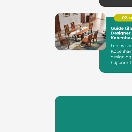
fantastisk .
02. 
Guide til
Designer 
Københa
I en by s
København
design og
høj priorit
stige...