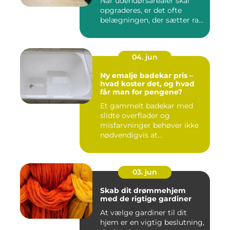
Når udendørsarealer skal
opgraderes, er det ofte
belægningen, der sætter ra...
04. jun
Ny emalje badekar pris –
hvad koster det, og hvad
får man for pengene?
Et gammelt badekar med
slidte overflader og
misfarvninger behøver ikke
nødvendigvis at...
03. jun
Skab dit drømmehjem
med de rigtige gardiner
At vælge gardiner til dit
hjem er en vigtig beslutning,