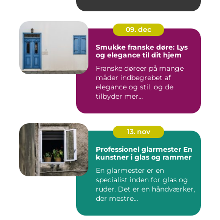
09. dec
Smukke franske døre: Lys
og elegance til dit hjem
Franske døreer på mange
måder indbegrebet af
elegance og stil, og de
tilbyder mer...
13. nov
Professionel glarmester En
kunstner i glas og rammer
En glarmester er en
specialist inden for glas og
ruder. Det er en håndværker,
der mestre...