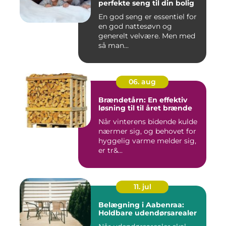
perfekte seng til din bolig
En god seng er essentiel for
en god nattesøvn og
generelt velvære. Men med
så man...
06. aug
Brændetårn: En effektiv
løsning til til året brænde
Når vinterens bidende kulde
nærmer sig, og behovet for
hyggelig varme melder sig,
er tr&...
11. jul
Belægning i Aabenraa:
Holdbare udendørsarealer