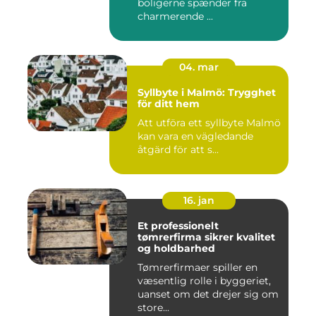
boligerne spænder fra
charmerende ...
04. mar
Syllbyte i Malmö: Trygghet
för ditt hem
Att utföra ett syllbyte Malmö
kan vara en vägledande
åtgärd för att s...
16. jan
Et professionelt
tømrerfirma sikrer kvalitet
og holdbarhed
Tømrerfirmaer spiller en
væsentlig rolle i byggeriet,
uanset om det drejer sig om
store...