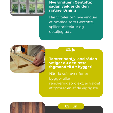
Nye vinduer i Gentofte:
sådan vælger du den
rigtige løsning
Når vi taler om nye vinduer i
et område som Gentofte,
spiller arkitektur og
detaljegrad ...
03. jul
Tømrer nordjylland sådan
vælger du den rette
fagmand til dit byggeri
Når du står over for et
bygge- eller
renoveringsprojekt, er valget
af tømrer en af de vigtigste
besl...
09. jun