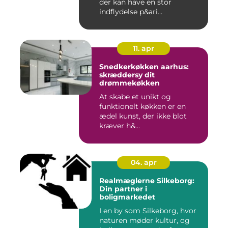
der kan have en stor
indflydelse p&ari...
11. apr
Snedkerkøkken aarhus:
skræddersy dit
drømmekøkken
At skabe et unikt og
funktionelt køkken er en
ædel kunst, der ikke blot
kræver h&...
04. apr
Realmæglerne Silkeborg:
Din partner i
boligmarkedet
I en by som Silkeborg, hvor
naturen møder kultur, og