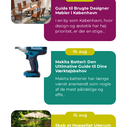
Guide til Brugte Designer
Møbler i København
I en by som København, hvor
design og æstetik har høj
prioritet, er der en stige...
19. aug
Makita Batteri: Den
Ultimative Guide til Dine
Værktøjsbehov
Makita batterier har længe
været anerkendt som nogle
af de mest pålidelige og
effe...
13. aug
Skab et Hyggeligt Uderum