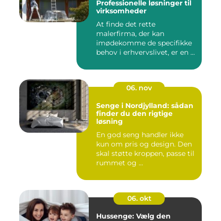
Professionelle løsninger til
virksomheder
At finde det rette
malerfirma, der kan
imødekomme de specifikke
behov i erhvervslivet, er en ...
06. nov
Senge i Nordjylland: sådan
finder du den rigtige
løsning
En god seng handler ikke
kun om pris og design. Den
skal støtte kroppen, passe til
rummet og ...
06. okt
Hussenge: Vælg den