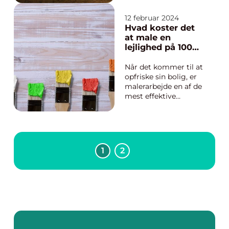
en mere miljøvenlig
og selvforsynende
12 februar 2024
livsstil. At være
Hvad koster det
selvforsynende med
at male en
strøm betyder ikke
lejlighed på 100
blot at bidrage til en
kvm
renere og mere
Når det kommer til at
bæredygtig klode,
opfriske sin bolig, er
men også at si...
malerarbejde en af de
mest effektive
metoder til at give
nyt liv til sine rum.
Det kan dog være
svært at gennemskue,
hvad det vil koste at
1
2
male en lejlighed på
100 kvm. I denne
artikel vil vi guide dig
gru...