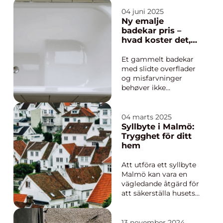
foretrukne valg for
mange. Et
04 juni 2025
Brændetårn
Ny emalje
repræsenterer både
badekar pris –
en praktisk og effektiv
hvad koster det,
løsning...
og hvad får man
for pengene?
Et gammelt badekar
med slidte overflader
og misfarvninger
behøver ikke
nødvendigvis at blive
skiftet ud. I stedet
vælger mange
04 marts 2025
boligejere i dag en
Syllbyte i Malmö:
langt mere
Trygghet för ditt
økonomisk og
hem
bæredygtig løsning:
Et få lagt ny...
Att utföra ett syllbyte
Malmö kan vara en
vägledande åtgärd för
att säkerställa husets
stabilitet och undvika
fuktproblem. Med
skiftande väder och
13 november 2024