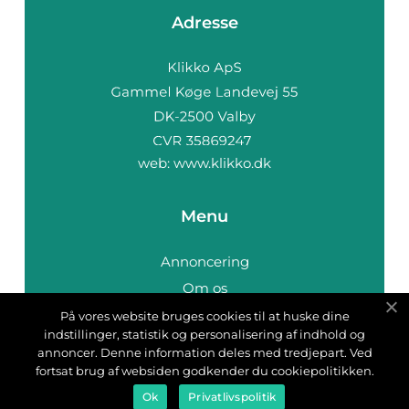
Adresse
web:
www.klikko.dk
Menu
Annoncering
Om os
Cookies
På vores website bruges cookies til at huske dine
indstillinger, statistik og personalisering af indhold og
Kontakt os
annoncer. Denne information deles med tredjepart. Ved
Sitemap
fortsat brug af websiden godkender du cookiepolitikken.
Ok
Privatlivspolitik