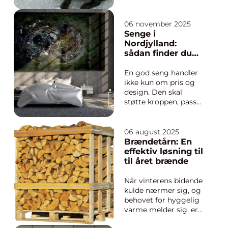
den beskytter både
økonomi og hverdag,
når uheldet er ude.
06 november 2025
Mange vælger en
Senge i
løsning hos
Nordjylland:
etablerede selskaber
sådan finder du
som Alm. Brand, hvor
den rigtige
både lovpligtig ansvar
løsning
En god seng handler
og sundhedsdæk...
ikke kun om pris og
design. Den skal
støtte kroppen, passe
til rummet og
matche dine vaner.
Når du søger efter
06 august 2025
Senge Nordjylland, er
Brændetårn: En
valget stort, men det
effektiv løsning til
behøver ikke være
til året brænde
svært. Vi gennemg&...
Når vinterens bidende
kulde nærmer sig, og
behovet for hyggelig
varme melder sig, er
træbrænde ofte det