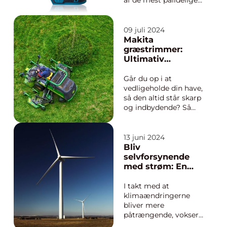
og effektive
energikilder til
elværktøj på
09 juli 2024
markedet. I denne
Makita
artikel vil vi dykke ned
græstrimmer:
i, hvad der gør Makita
Ultimativ
batterier så spe...
havenydelse
Går du op i at
vedligeholde din have,
så den altid står skarp
og indbydende? Så
ved du, at den rette
græstrimmer kan
være forskellen på et
13 juni 2024
godt resultat og en
Bliv
perfekt finish. Blandt
selvforsynende
de førende mæ...
med strøm: En
moderne energi-
løsningsguide
I takt med at
klimaændringerne
bliver mere
påtrængende, vokser
interessen for at leve