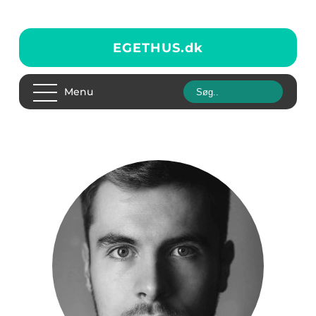
EGETHUS.
dk
Menu