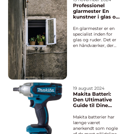
byggnadsteknologier
Professionel
genom tiderna blir
glarmester En
syllbyte ofta en n...
kunstner i glas og
rammer
En glarmester er en
specialist inden for
glas og ruder. Det er
en håndværker, der
mestrer kunsten at
skære, slibe, montere
og reparere glas til
både vinduer, døre,
spejle og andre
konstruktioner som
kræver pr&aeli...
19 august 2024
Makita Batteri:
Den Ultimative
Guide til Dine
Værktøjsbehov
Makita batterier har
længe været
anerkendt som nogle
af de mest pålidelige