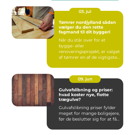
03. jul
Tømrer nordjylland sådan
vælger du den rette
fagmand til dit byggeri
Når du står over for et
bygge- eller
renoveringsprojekt, er valget
af tømrer en af de vigtigste
besl...
09. jun
Gulvafslibning og priser:
hvad koster nye, flotte
trægulve?
Gulvafslibning priser fylder
meget for mange boligejere,
før de beslutter sig for at få...