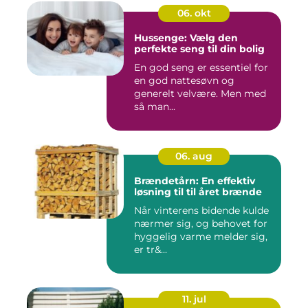
06. okt
Hussenge: Vælg den
perfekte seng til din bolig
En god seng er essentiel for
en god nattesøvn og
generelt velvære. Men med
så man...
06. aug
Brændetårn: En effektiv
løsning til til året brænde
Når vinterens bidende kulde
nærmer sig, og behovet for
hyggelig varme melder sig,
er tr&...
11. jul