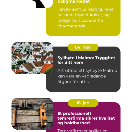
boligmarkedet
I en by som Silkeborg, hvor
naturen møder kultur, og
boligerne spænder fra
charmerende ...
04. mar
Syllbyte i Malmö: Trygghet
för ditt hem
Att utföra ett syllbyte Malmö
kan vara en vägledande
åtgärd för att s...
16. jan
Et professionelt
tømrerfirma sikrer kvalitet
og holdbarhed
Tømrerfirmaer spiller en