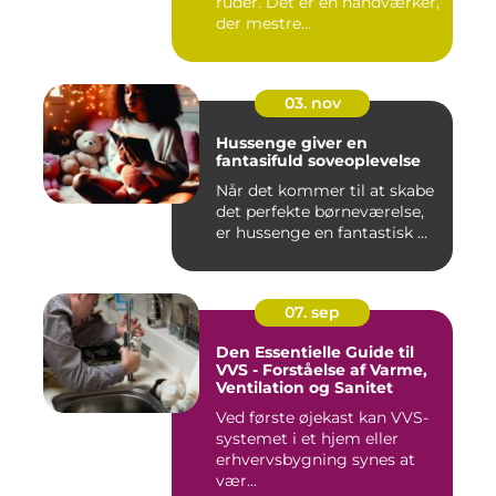
ruder. Det er en håndværker,
der mestre...
03. nov
Hussenge giver en
fantasifuld soveoplevelse
Når det kommer til at skabe
det perfekte børneværelse,
er hussenge en fantastisk ...
07. sep
Den Essentielle Guide til
VVS - Forståelse af Varme,
Ventilation og Sanitet
Ved første øjekast kan VVS-
systemet i et hjem eller
erhvervsbygning synes at
vær...