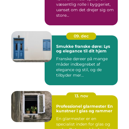
væsentlig rolle i byggeriet,
uanset om det drejer sig om
store...
09. dec
Smukke franske døre: Lys
og elegance til dit hjem
Franske døreer på mange
måder indbegrebet af
elegance og stil, og de
tilbyder mer...
13. nov
Professionel glarmester En
kunstner i glas og rammer
En glarmester er en
specialist inden for glas og