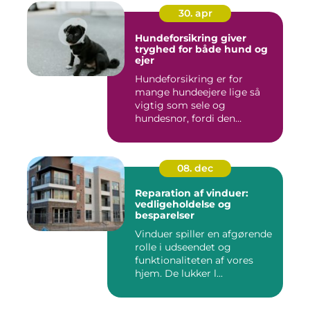
30. apr
Hundeforsikring giver
tryghed for både hund og
ejer
Hundeforsikring er for
mange hundeejere lige så
vigtig som sele og
hundesnor, fordi den
beskytter bå...
08. dec
Reparation af vinduer:
vedligeholdelse og
besparelser
Vinduer spiller en afgørende
rolle i udseendet og
funktionaliteten af vores
hjem. De lukker l...