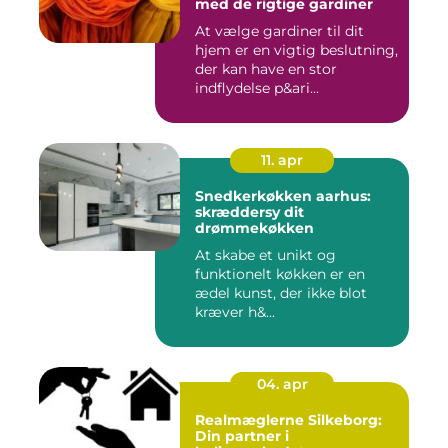
med de rigtige gardiner
At vælge gardiner til dit
hjem er en vigtig beslutning,
der kan have en stor
indflydelse p&ari...
11. apr
Snedkerkøkken aarhus:
skræddersy dit
drømmekøkken
At skabe et unikt og
funktionelt køkken er en
ædel kunst, der ikke blot
kræver h&...
04. apr
Realmæglerne Silkeborg:
Din partner i