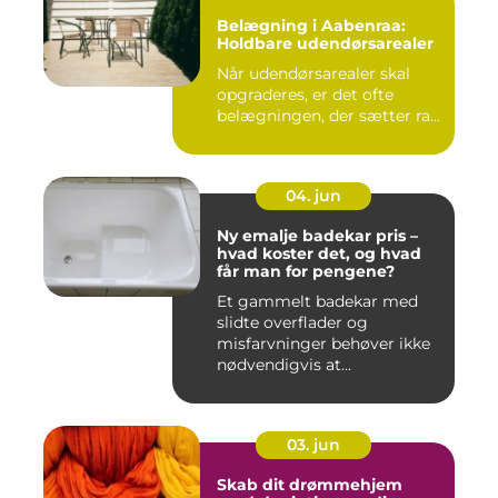
Belægning i Aabenraa:
Holdbare udendørsarealer
Når udendørsarealer skal
opgraderes, er det ofte
belægningen, der sætter ra...
04. jun
Ny emalje badekar pris –
hvad koster det, og hvad
får man for pengene?
Et gammelt badekar med
slidte overflader og
misfarvninger behøver ikke
nødvendigvis at...
03. jun
Skab dit drømmehjem