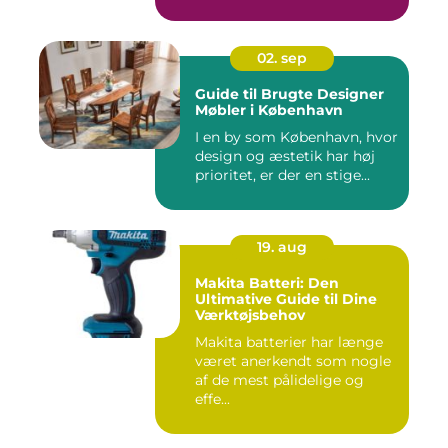
02. sep
Guide til Brugte Designer
Møbler i København
I en by som København, hvor
design og æstetik har høj
prioritet, er der en stige...
19. aug
Makita Batteri: Den
Ultimative Guide til Dine
Værktøjsbehov
Makita batterier har længe
været anerkendt som nogle
af de mest pålidelige og
effe...