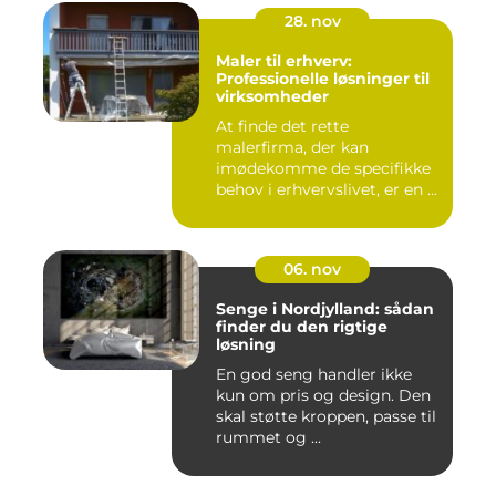
28. nov
Maler til erhverv:
Professionelle løsninger til
virksomheder
At finde det rette
malerfirma, der kan
imødekomme de specifikke
behov i erhvervslivet, er en ...
06. nov
Senge i Nordjylland: sådan
finder du den rigtige
løsning
En god seng handler ikke
kun om pris og design. Den
skal støtte kroppen, passe til
rummet og ...