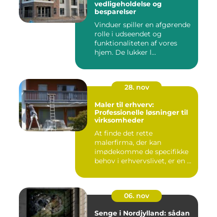
vedligeholdelse og
besparelser
Vinduer spiller en afgørende
rolle i udseendet og
funktionaliteten af vores
hjem. De lukker l...
28. nov
Maler til erhverv:
Professionelle løsninger til
virksomheder
At finde det rette
malerfirma, der kan
imødekomme de specifikke
behov i erhvervslivet, er en ...
06. nov
Senge i Nordjylland: sådan