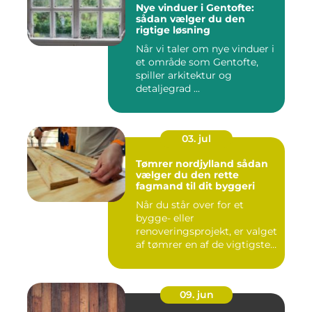
Nye vinduer i Gentofte:
sådan vælger du den
rigtige løsning
Når vi taler om nye vinduer i
et område som Gentofte,
spiller arkitektur og
detaljegrad ...
03. jul
Tømrer nordjylland sådan
vælger du den rette
fagmand til dit byggeri
Når du står over for et
bygge- eller
renoveringsprojekt, er valget
af tømrer en af de vigtigste
besl...
09. jun