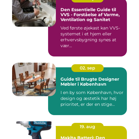
Den Essentielle Guide til
VVS - Forståelse af Varme,
Ventilation og Sanitet
Ved første øjekast kan VVS-
systemet i et hjem eller
erhvervsbygning synes at
vær...
02. sep
Guide til Brugte Designer
Møbler i København
I en by som København, hvor
design og æstetik har høj
prioritet, er der en stige...
19. aug
Makita Batteri: Den