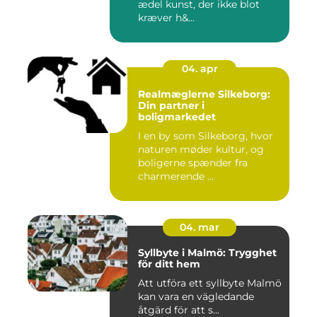
ædel kunst, der ikke blot
kræver h&...
04. apr
Realmæglerne Silkeborg:
Din partner i
boligmarkedet
I en by som Silkeborg, hvor
naturen møder kultur, og
boligerne spænder fra
charmerende ...
04. mar
Syllbyte i Malmö: Trygghet
för ditt hem
Att utföra ett syllbyte Malmö
kan vara en vägledande
åtgärd för att s...