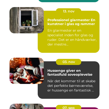
13. nov
Professionel glarmester En
kunstner i glas og rammer
En glarmester er en
specialist inden for glas og
ruder. Det er en håndværker,
der mestre...
03. nov
Hussenge giver en
fantasifuld soveoplevelse
Når det kommer til at skabe
det perfekte børneværelse,
er hussenge en fantastisk ...
07. sep