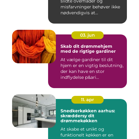
slidte overflader og
misfarvninger behøver ikke
nødvendigvis at...
03. jun
Skab dit drømmehjem
med de rigtige gardiner
At vælge gardiner til dit
hjem er en vigtig beslutning,
der kan have en stor
indflydelse p&ari...
11. apr
Snedkerkøkken aarhus:
skræddersy dit
drømmekøkken
At skabe et unikt og
funktionelt køkken er en