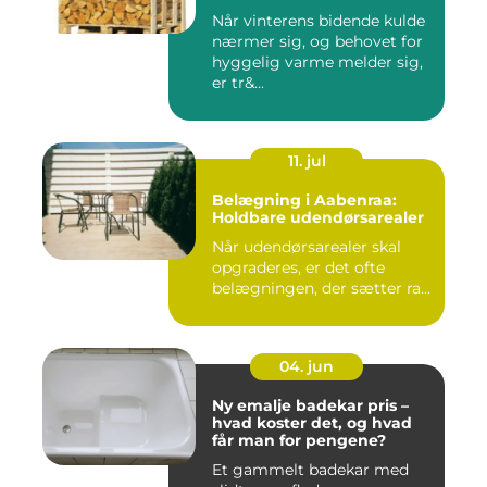
Når vinterens bidende kulde
nærmer sig, og behovet for
hyggelig varme melder sig,
er tr&...
11. jul
Belægning i Aabenraa:
Holdbare udendørsarealer
Når udendørsarealer skal
opgraderes, er det ofte
belægningen, der sætter ra...
04. jun
Ny emalje badekar pris –
hvad koster det, og hvad
får man for pengene?
Et gammelt badekar med