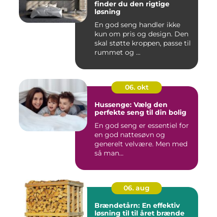
finder du den rigtige
løsning
En god seng handler ikke
kun om pris og design. Den
skal støtte kroppen, passe til
rummet og ...
06. okt
Hussenge: Vælg den
perfekte seng til din bolig
En god seng er essentiel for
en god nattesøvn og
generelt velvære. Men med
så man...
06. aug
Brændetårn: En effektiv
løsning til til året brænde