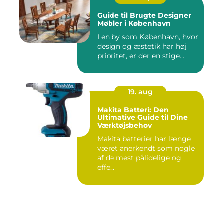
Guide til Brugte Designer
Møbler i København
I en by som København, hvor
design og æstetik har høj
prioritet, er der en stige...
19. aug
Makita Batteri: Den
Ultimative Guide til Dine
Værktøjsbehov
Makita batterier har længe
været anerkendt som nogle
af de mest pålidelige og
effe...