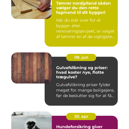
Tømrer nordjylland sådan
vælger du den rette
fagmand til dit byggeri
Når du står over for et
bygge- eller
renoveringsprojekt, er valget
af tømrer en af de vigtigste
besl...
09. jun
Gulvafslibning og priser:
hvad koster nye, flotte
trægulve?
Gulvafslibning priser fylder
meget for mange boligejere,
før de beslutter sig for at få...
30. apr
Hundeforsikring giver