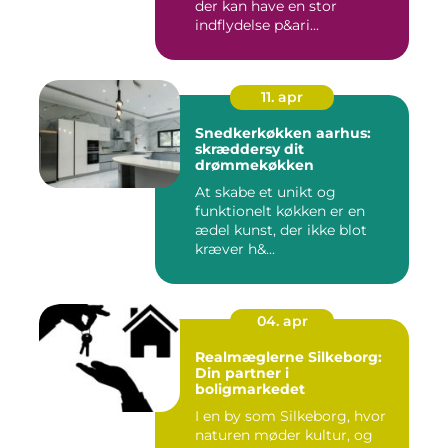
der kan have en stor
indflydelse p&ari...
11. apr
Snedkerkøkken aarhus:
skræddersy dit
drømmekøkken
At skabe et unikt og
funktionelt køkken er en
ædel kunst, der ikke blot
kræver h&...
04. apr
Realmæglerne Silkeborg:
Din partner i
boligmarkedet
I en by som Silkeborg, hvor
naturen møder kultur, og