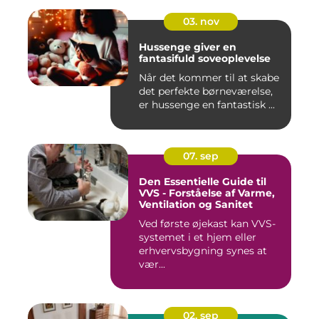
03. nov
Hussenge giver en
fantasifuld soveoplevelse
Når det kommer til at skabe
det perfekte børneværelse,
er hussenge en fantastisk ...
07. sep
Den Essentielle Guide til
VVS - Forståelse af Varme,
Ventilation og Sanitet
Ved første øjekast kan VVS-
systemet i et hjem eller
erhvervsbygning synes at
vær...
02. sep