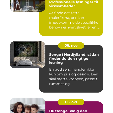
Professionelle løsninger til
virksomheder
At finde det rette
malerfirma, der kan
imødekomme de specifikke
behov i erhvervslivet, er en ...
06. nov
Senge i Nordjylland: sådan
finder du den rigtige
løsning
En god seng handler ikke
kun om pris og design. Den
skal støtte kroppen, passe til
rummet og ...
06. okt
Hussenge: Vælg den