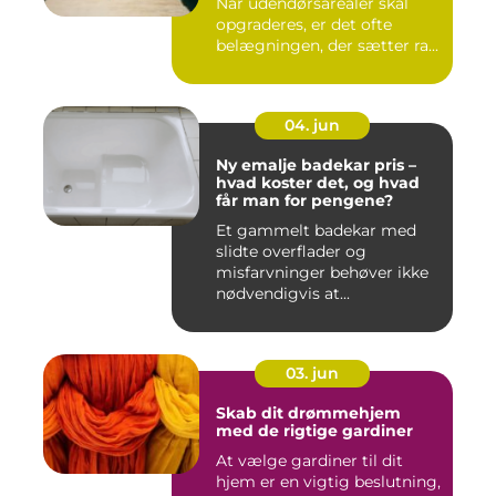
Når udendørsarealer skal
opgraderes, er det ofte
belægningen, der sætter ra...
04. jun
Ny emalje badekar pris –
hvad koster det, og hvad
får man for pengene?
Et gammelt badekar med
slidte overflader og
misfarvninger behøver ikke
nødvendigvis at...
03. jun
Skab dit drømmehjem
med de rigtige gardiner
At vælge gardiner til dit
hjem er en vigtig beslutning,