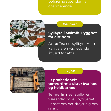
boligerne spænder fra
charmerende ...
04. mar
Syllbyte i Malmö: Trygghet
för ditt hem
Att utföra ett syllbyte Malmö
kan vara en vägledande
åtgärd för att s...
16. jan
Et professionelt
tømrerfirma sikrer kvalitet
og holdbarhed
Tømrerfirmaer spiller en
væsentlig rolle i byggeriet,
uanset om det drejer sig om
store...