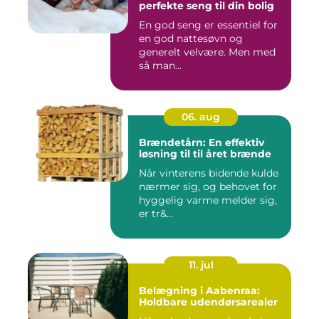
perfekte seng til din bolig
En god seng er essentiel for
en god nattesøvn og
generelt velvære. Men med
så man...
06. aug
Brændetårn: En effektiv
løsning til til året brænde
Når vinterens bidende kulde
nærmer sig, og behovet for
hyggelig varme melder sig,
er tr&...
11. jul
Belægning i Aabenraa:
Holdbare udendørsarealer