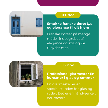
09. dec
Smukke franske døre: Lys
og elegance til dit hjem
Franske døreer på mange
måder indbegrebet af
elegance og stil, og de
tilbyder mer...
13. nov
Professionel glarmester En
kunstner i glas og rammer
En glarmester er en
specialist inden for glas og
ruder. Det er en håndværker,
der mestre...