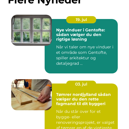
19. jul
Nye vinduer i Gentofte:
sådan vælger du den
rigtige løsning
Når vi taler om nye vinduer i
et område som Gentofte,
spiller arkitektur og
detaljegrad ...
03. jul
Tømrer nordjylland sådan
vælger du den rette
fagmand til dit byggeri
Når du står over for et
bygge- eller
renoveringsprojekt, er valget
af tømrer en af de vigtigste