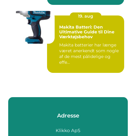
19. aug
Makita Batteri: Den
Ultimative Guide til Dine
Værktøjsbehov
Makita batterier har længe
været anerkendt som nogle
af de mest pålidelige og
effe...
Adresse