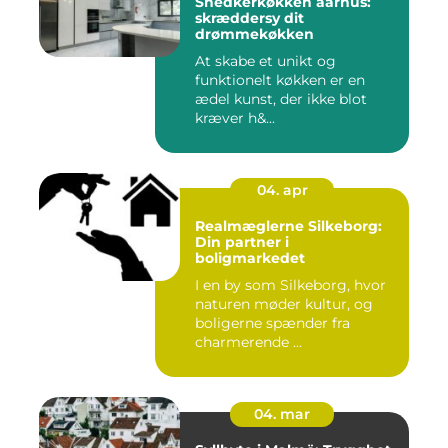
Snedkerkøkken aarhus:
skræddersy dit
drømmekøkken
At skabe et unikt og
funktionelt køkken er en
ædel kunst, der ikke blot
kræver h&...
04. apr
Realmæglerne Silkeborg:
Din partner i
boligmarkedet
I en by som Silkeborg, hvor
naturen møder kultur, og
boligerne spænder fra
charmerende ...
04. mar