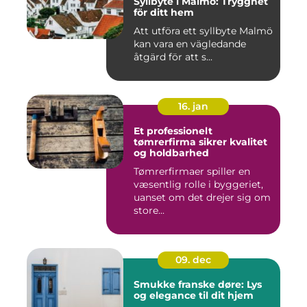
Syllbyte i Malmö: Trygghet
för ditt hem
Att utföra ett syllbyte Malmö
kan vara en vägledande
åtgärd för att s...
16. jan
Et professionelt
tømrerfirma sikrer kvalitet
og holdbarhed
Tømrerfirmaer spiller en
væsentlig rolle i byggeriet,
uanset om det drejer sig om
store...
09. dec
Smukke franske døre: Lys
og elegance til dit hjem