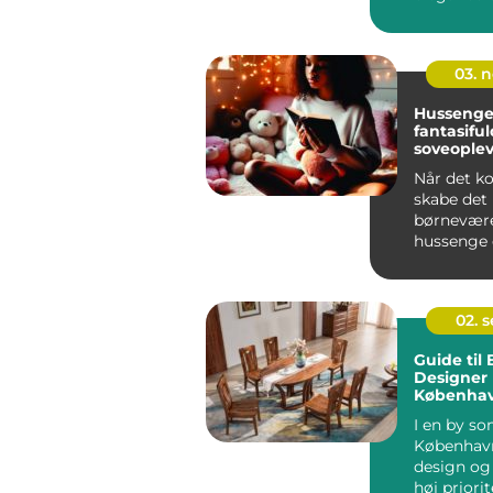
de tilbyder
03. 
Hussenge
fantasiful
soveoplev
Når det k
skabe det 
børnevære
hussenge 
fantastisk .
02. 
Guide til
Designer 
Københa
I en by s
København
design og
høj priorit