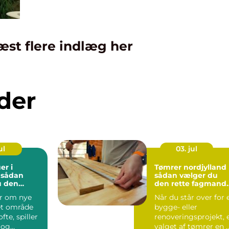
æst flere indlæg her
der
ul
03. jul
er i
Tømrer nordjylland
 sådan
sådan vælger du
u den
den rette fagmand
sning
til dit byggeri
er om nye
Når du står over for 
 et område
bygge- eller
te, spiller
renoveringsprojekt, 
 og
valget af tømrer en 