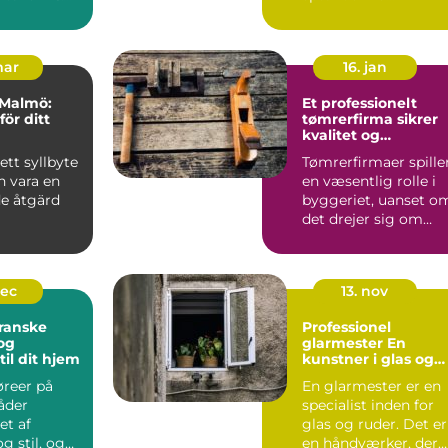
charmerende ...
mar
16. jan
i Malmö:
Et professionelt
ör ditt
tømrerfirma sikrer
kvalitet og
holdbarhed
ett syllbyte
Tømrerfirmaer spille
 vara en
en væsentlig rolle i
e åtgärd
byggeriet, uanset o
det drejer sig om
store...
dec
13. nov
ranske
Professionel
 og
glarmester En
til dit hjem
kunstner i glas og
rammer
øreer på
En glarmester er en
åder
specialist inden for
et af
glas og ruder. Det er
g stil, og
en håndværker, der