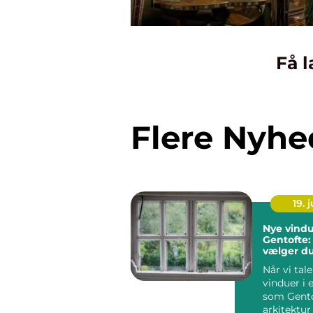
Få l
Flere Nyhe
19. j
Nye vindu
Gentofte:
vælger d
rigtige lø
Når vi tal
vinduer i
som Gentof
arkitektur