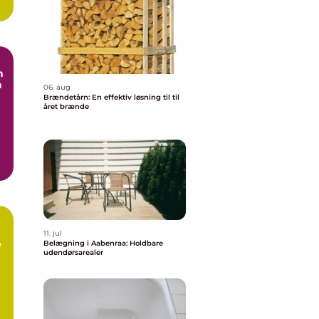
n
n
06. aug
Brændetårn: En effektiv løsning til til
året brænde
11. jul
e
Belægning i Aabenraa: Holdbare
udendørsarealer