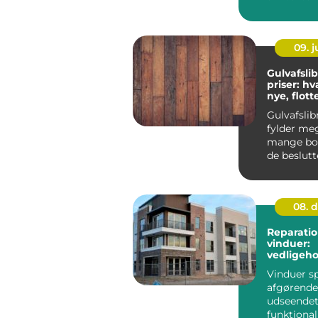
detaljegrad
09. 
Gulvafsli
priser: h
nye, flot
Gulvafslib
fylder meg
mange boli
de beslutt
få...
08. 
Reparatio
vinduer:
vedligeho
besparels
Vinduer sp
afgørende 
udseendet
funktional