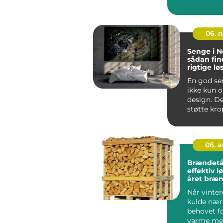
vores hje
l...
06. 
Senge i N
sådan fin
rigtige lø
En god se
ikke kun 
design. De
støtte kro
til rummet
06. 
Brændetå
effektiv lø
året bræ
Når vinte
kulde nær
behovet f
varme mel