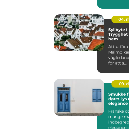
04. 
Syllbyte 
Trygghet f
hem
Att utföra 
Malmö kan
vägledand
för att s...
09. 
Smukke f
døre: Lys
elegance 
Franske d
mange m
indbegreb
elegance o