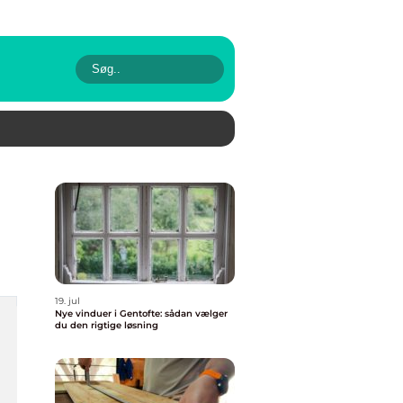
19. jul
Nye vinduer i Gentofte: sådan vælger
du den rigtige løsning