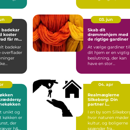
sætter ra...
jun
03. jun
e badekar
Skab dit
d koster
drømmehjem med
vad får man
de rigtige gardiner
ene?
lt badekar
At vælge gardiner til
 overflader
dit hjem er en vigtig
vninger
beslutning, der kan
kke
have en stor
is at...
indflydelse p&ari...
pr
04. apr
økken
Realmæglerne
kræddersy
Silkeborg: Din
mekøkken
partner i
boligmarkedet
t unikt og
I en by som Silkebor
t køkken er
hvor naturen møder
nst, der
kultur, og boligerne
ræver h&...
spænder fra