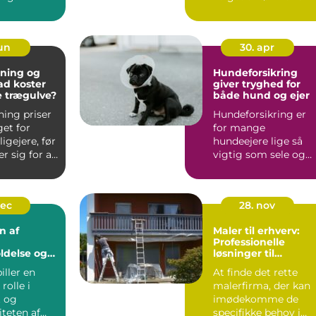
 ...
de vigtigste besl...
jun
30. apr
bning og
Hundeforsikring
vad koster
giver tryghed for
te trægulve?
både hund og ejer
ning priser
Hundeforsikring er
et for
for mange
gejere, før
hundeejere lige så
er sig for at
vigtig som sele og
hundesnor, fordi den
beskytter bå...
dec
28. nov
n af
Maler til erhverv:
Professionelle
ldelse og
løsninger til
er
virksomheder
iller en
At finde det rette
rolle i
malerfirma, der kan
 og
imødekomme de
iteten af
specifikke behov i