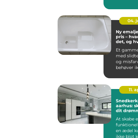
tr&...
04. 
Ny emalj
pris – hva
det, og h
for peng
Et gamme
med slidte
og misfar
behøver i
nødvendigv
11. a
Snedkerk
aarhus: s
dit drøm
At skabe e
funktionel
en ædel ku
ikke blot k