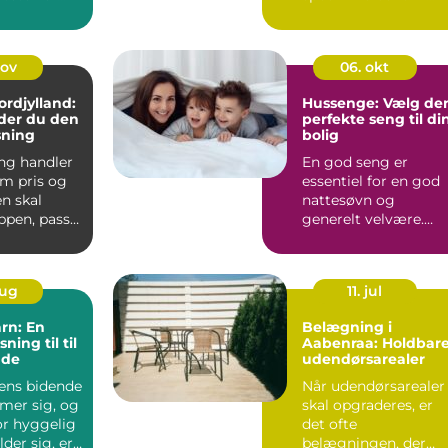
m. De lukker
erhvervslivet, er en ...
nov
06. okt
ordjylland:
Hussenge: Vælg de
der du den
perfekte seng til di
sning
bolig
ng handler
En god seng er
om pris og
essentiel for en god
n skal
nattesøvn og
ppen, passe
generelt velvære.
 og ...
Men med så man...
aug
11. jul
rn: En
Belægning i
sning til til
Aabenraa: Holdbar
nde
udendørsarealer
rens bidende
Når udendørsarealer
mer sig, og
skal opgraderes, er
or hyggelig
det ofte
der sig, er
belægningen, der