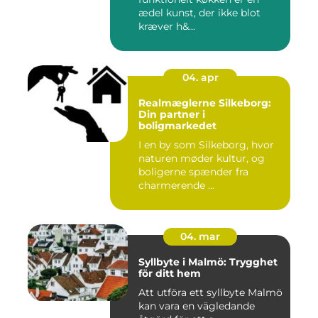
ædel kunst, der ikke blot
kræver h&...
04. apr
Realmæglerne Silkeborg:
Din partner i
boligmarkedet
I en by som Silkeborg, hvor
naturen møder kultur, og
boligerne spænder fra
charmerende ...
04. mar
Syllbyte i Malmö: Trygghet
för ditt hem
Att utföra ett syllbyte Malmö
kan vara en vägledande