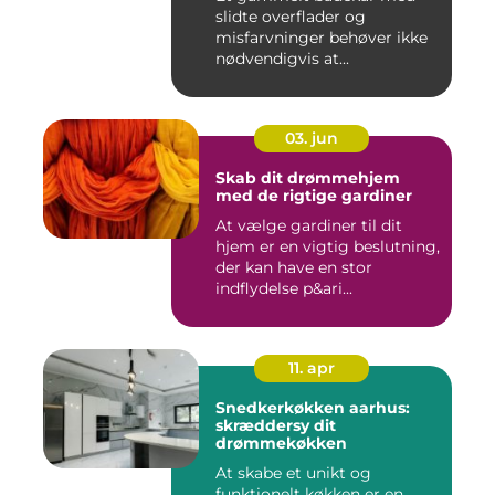
slidte overflader og
misfarvninger behøver ikke
nødvendigvis at...
03. jun
Skab dit drømmehjem
med de rigtige gardiner
At vælge gardiner til dit
hjem er en vigtig beslutning,
der kan have en stor
indflydelse p&ari...
11. apr
Snedkerkøkken aarhus:
skræddersy dit
drømmekøkken
At skabe et unikt og
funktionelt køkken er en