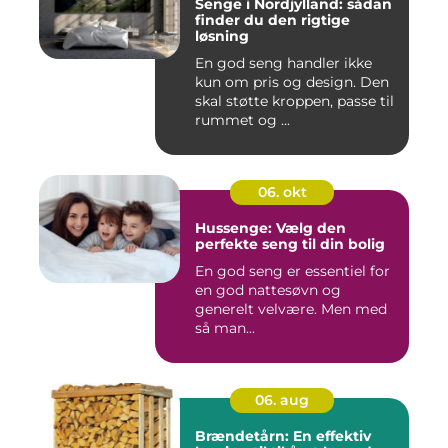
Senge i Nordjylland: sådan
finder du den rigtige
løsning
En god seng handler ikke
kun om pris og design. Den
skal støtte kroppen, passe til
rummet og ...
06. okt
Hussenge: Vælg den
perfekte seng til din bolig
En god seng er essentiel for
en god nattesøvn og
generelt velvære. Men med
så man...
06. aug
Brændetårn: En effektiv