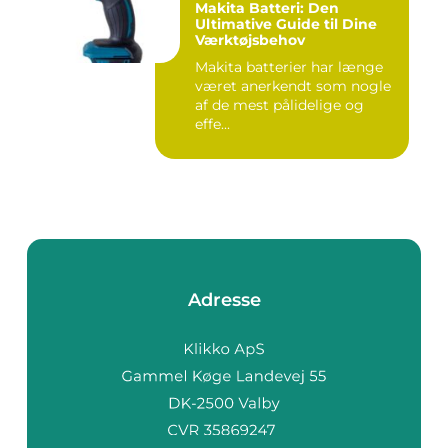
Makita Batteri: Den
Ultimative Guide til Dine
Værktøjsbehov
Makita batterier har længe
været anerkendt som nogle
af de mest pålidelige og
effe...
Adresse