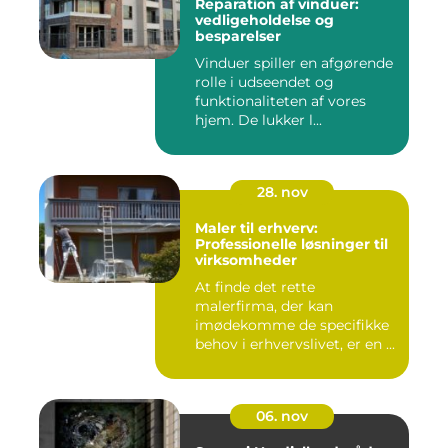
Reparation af vinduer:
vedligeholdelse og
besparelser
Vinduer spiller en afgørende
rolle i udseendet og
funktionaliteten af vores
hjem. De lukker l...
28. nov
Maler til erhverv:
Professionelle løsninger til
virksomheder
At finde det rette
malerfirma, der kan
imødekomme de specifikke
behov i erhvervslivet, er en ...
06. nov