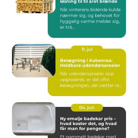
løsning til til året brænde
Når vinterens bidende kulde
nærmer sig, og behovet for
hyggelig varme melder sig,
er tr&...
11. jul
Belægning i Aabenraa:
Holdbare udendørsarealer
Når udendørsarealer skal
opgraderes, er det ofte
belægningen, der sætter ra...
04. jun
Ny emalje badekar pris –
hvad koster det, og hvad
får man for pengene?
Et gammelt badekar med