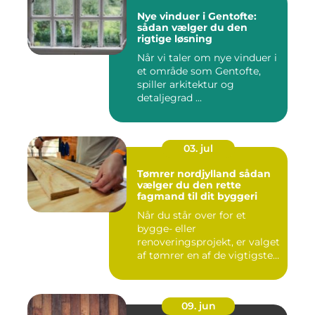
Nye vinduer i Gentofte:
sådan vælger du den
rigtige løsning
Når vi taler om nye vinduer i
et område som Gentofte,
spiller arkitektur og
detaljegrad ...
03. jul
Tømrer nordjylland sådan
vælger du den rette
fagmand til dit byggeri
Når du står over for et
bygge- eller
renoveringsprojekt, er valget
af tømrer en af de vigtigste
besl...
09. jun