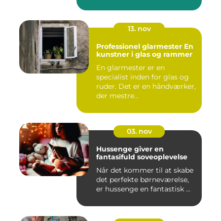
13. nov
Professionel glarmester En
kunstner i glas og rammer
En glarmester er en
specialist inden for glas og
ruder. Det er en håndværker,
der mestre...
03. nov
Hussenge giver en
fantasifuld soveoplevelse
Når det kommer til at skabe
det perfekte børneværelse,
er hussenge en fantastisk ...