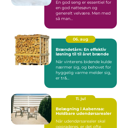
En god seng er essentiel for
en god nattesøvn og
generelt velvære. Men med
så man...
06. aug
Brændetårn: En effektiv
løsning til til året brænde
Når vinterens bidende kulde
nærmer sig, og behovet for
hyggelig varme melder sig,
er tr&...
11. jul
Belægning i Aabenraa:
Holdbare udendørsarealer
Når udendørsarealer skal
opgraderes, er det ofte