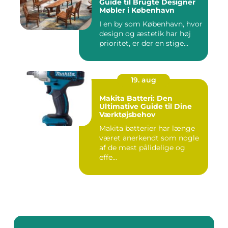
Guide til Brugte Designer
Møbler i København
I en by som København, hvor
design og æstetik har høj
prioritet, er der en stige...
19. aug
Makita Batteri: Den
Ultimative Guide til Dine
Værktøjsbehov
Makita batterier har længe
været anerkendt som nogle
af de mest pålidelige og
effe...