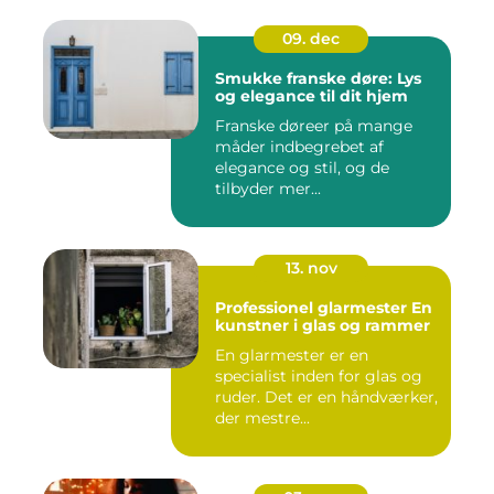
09. dec
Smukke franske døre: Lys
og elegance til dit hjem
Franske døreer på mange
måder indbegrebet af
elegance og stil, og de
tilbyder mer...
13. nov
Professionel glarmester En
kunstner i glas og rammer
En glarmester er en
specialist inden for glas og
ruder. Det er en håndværker,
der mestre...