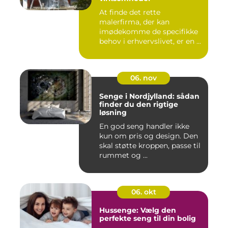
At finde det rette
malerfirma, der kan
imødekomme de specifikke
behov i erhvervslivet, er en ...
06. nov
Senge i Nordjylland: sådan
finder du den rigtige
løsning
En god seng handler ikke
kun om pris og design. Den
skal støtte kroppen, passe til
rummet og ...
06. okt
Hussenge: Vælg den
perfekte seng til din bolig