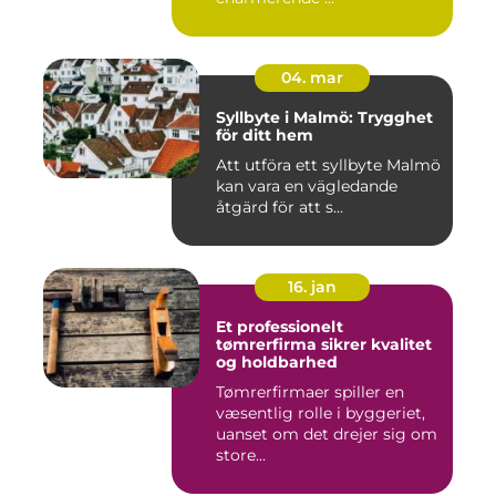
04. mar
Syllbyte i Malmö: Trygghet
för ditt hem
Att utföra ett syllbyte Malmö
kan vara en vägledande
åtgärd för att s...
16. jan
Et professionelt
tømrerfirma sikrer kvalitet
og holdbarhed
Tømrerfirmaer spiller en
væsentlig rolle i byggeriet,
uanset om det drejer sig om
store...