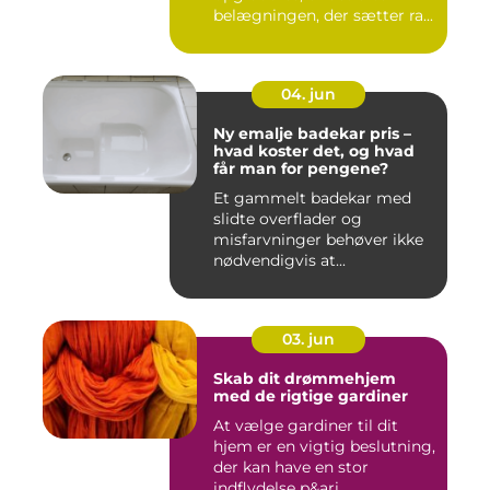
belægningen, der sætter ra...
04. jun
Ny emalje badekar pris –
hvad koster det, og hvad
får man for pengene?
Et gammelt badekar med
slidte overflader og
misfarvninger behøver ikke
nødvendigvis at...
03. jun
Skab dit drømmehjem
med de rigtige gardiner
At vælge gardiner til dit
hjem er en vigtig beslutning,
der kan have en stor
indflydelse p&ari...