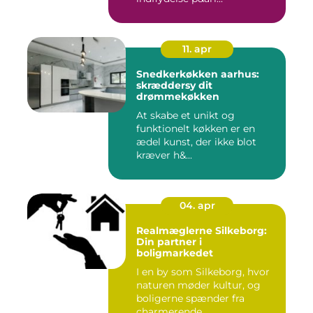
11. apr
Snedkerkøkken aarhus:
skræddersy dit
drømmekøkken
At skabe et unikt og
funktionelt køkken er en
ædel kunst, der ikke blot
kræver h&...
04. apr
Realmæglerne Silkeborg:
Din partner i
boligmarkedet
I en by som Silkeborg, hvor
naturen møder kultur, og
boligerne spænder fra
charmerende ...