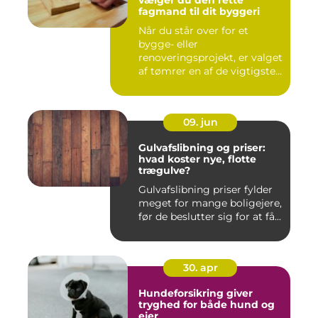
vælger du den rette
fagmand til dit byggeri
Når du står over for et
bygge- eller
renoveringsprojekt, er valget
af tømrer en af de vigtigste
besl...
09. jun
Gulvafslibning og priser:
hvad koster nye, flotte
trægulve?
Gulvafslibning priser fylder
meget for mange boligejere,
før de beslutter sig for at få...
30. apr
Hundeforsikring giver
tryghed for både hund og
ejer