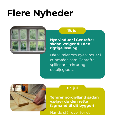
Flere Nyheder
19. jul
Nye vinduer i Gentofte:
sådan vælger du den
rigtige løsning
Når vi taler om nye vinduer i
et område som Gentofte,
spiller arkitektur og
detaljegrad ...
03. jul
Tømrer nordjylland sådan
vælger du den rette
fagmand til dit byggeri
Når du står over for et