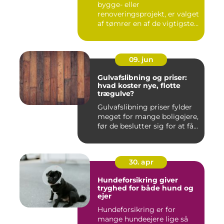
bygge- eller
renoveringsprojekt, er valget
af tømrer en af de vigtigste
besl...
09. jun
Gulvafslibning og priser:
hvad koster nye, flotte
trægulve?
Gulvafslibning priser fylder
meget for mange boligejere,
før de beslutter sig for at få...
30. apr
Hundeforsikring giver
tryghed for både hund og
ejer
Hundeforsikring er for
mange hundeejere lige så