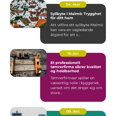
04. mar
Syllbyte i Malmö: Trygghet
för ditt hem
Att utföra ett syllbyte Malmö
kan vara en vägledande
åtgärd för att s...
16. jan
Et professionelt
tømrerfirma sikrer kvalitet
og holdbarhed
Tømrerfirmaer spiller en
væsentlig rolle i byggeriet,
uanset om det drejer sig om
store...
09. dec