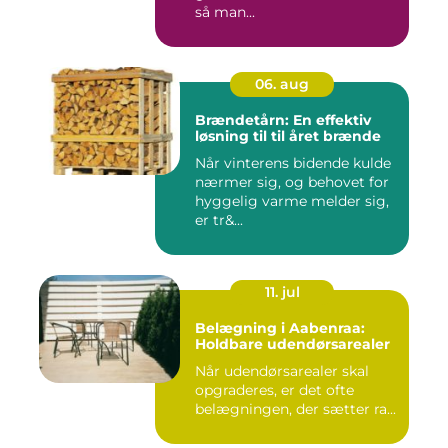
så man...
06. aug
Brændetårn: En effektiv
løsning til til året brænde
Når vinterens bidende kulde
nærmer sig, og behovet for
hyggelig varme melder sig,
er tr&...
11. jul
Belægning i Aabenraa:
Holdbare udendørsarealer
Når udendørsarealer skal
opgraderes, er det ofte
belægningen, der sætter ra...