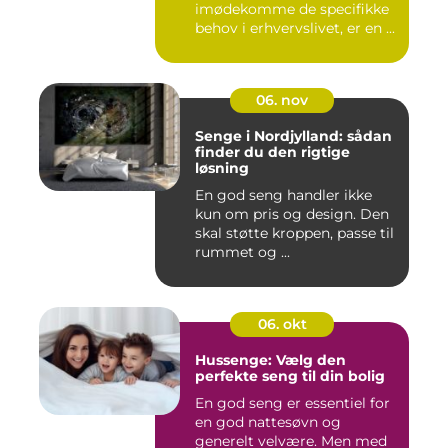
imødekomme de specifikke
behov i erhvervslivet, er en ...
06. nov
Senge i Nordjylland: sådan
finder du den rigtige
løsning
En god seng handler ikke
kun om pris og design. Den
skal støtte kroppen, passe til
rummet og ...
06. okt
Hussenge: Vælg den
perfekte seng til din bolig
En god seng er essentiel for
en god nattesøvn og
generelt velvære. Men med