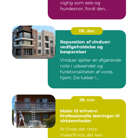
vigtig som sele og
hundesnor, fordi den
beskytter bå...
08. dec
Reparation af vinduer:
vedligeholdelse og
besparelser
Vinduer spiller en afgørende
rolle i udseendet og
funktionaliteten af vores
hjem. De lukker l...
28. nov
Maler til erhverv:
Professionelle løsninger til
virksomheder
At finde det rette
malerfirma, der kan