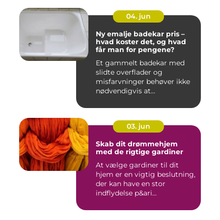
04. jun
Ny emalje badekar pris –
hvad koster det, og hvad
får man for pengene?
Et gammelt badekar med
slidte overflader og
misfarvninger behøver ikke
nødvendigvis at...
03. jun
Skab dit drømmehjem
med de rigtige gardiner
At vælge gardiner til dit
hjem er en vigtig beslutning,
der kan have en stor
indflydelse p&ari...