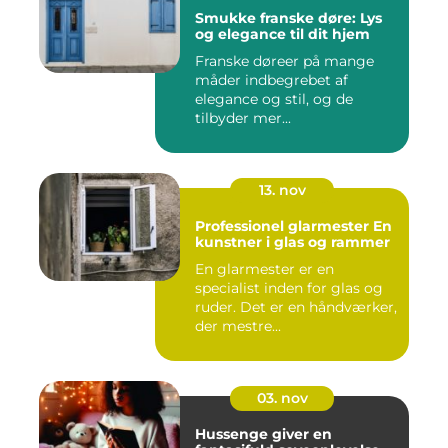
Smukke franske døre: Lys
og elegance til dit hjem
Franske døreer på mange
måder indbegrebet af
elegance og stil, og de
tilbyder mer...
13. nov
Professionel glarmester En
kunstner i glas og rammer
En glarmester er en
specialist inden for glas og
ruder. Det er en håndværker,
der mestre...
03. nov
Hussenge giver en