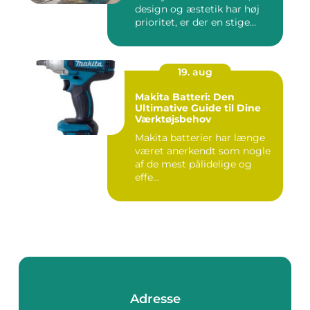
design og æstetik har høj
prioritet, er der en stige...
19. aug
Makita Batteri: Den
Ultimative Guide til Dine
Værktøjsbehov
Makita batterier har længe
været anerkendt som nogle
af de mest pålidelige og
effe...
Adresse