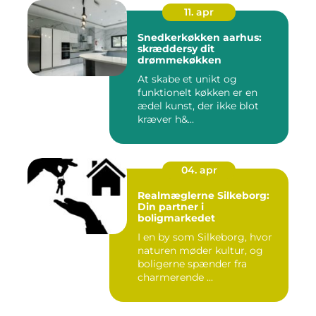
11. apr
Snedkerkøkken aarhus:
skræddersy dit
drømmekøkken
At skabe et unikt og
funktionelt køkken er en
ædel kunst, der ikke blot
kræver h&...
04. apr
Realmæglerne Silkeborg:
Din partner i
boligmarkedet
I en by som Silkeborg, hvor
naturen møder kultur, og
boligerne spænder fra
charmerende ...