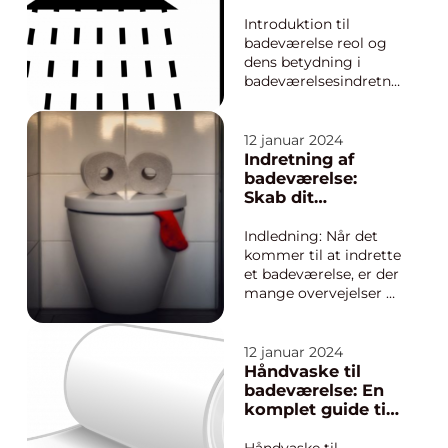
funktionaliteten på dit
badeværelsesindr
badeværelse. Fra
etning
Introduktion til
vandhaner til
badeværelse reol og
brusesystemer spiller
dens betydning i
disse armaturer en
badeværelsesindretni
afgøren...
ng Badeværelse
reoler er en
uundværlig del af
12 januar 2024
enhver velindrettet
Indretning af
badeværelse. Disse
badeværelse:
praktiske
Skab dit
opbevaringsløsninger
drømmebad
giver dig mulighed
Indledning: Når det
for at organisere dine
kommer til at indrette
toiletartikler, hå...
et badeværelse, er der
mange overvejelser at
tage. Det er et
centralt rum i ethvert
hjem og spiller en
12 januar 2024
afgørende rolle for
Håndvaske til
såvel funktionalitet
badeværelse: En
som æstetik. I denne
komplet guide til
artikel vil vi se
dit valg af
nærmere på, hvad der
håndvask