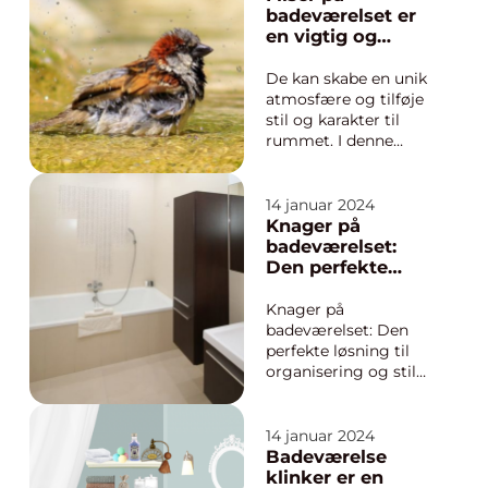
badeværelseshygiejne
badeværelset er
og bevaring af
en vigtig og
materialer er
afgørende detalje
vådrumssikring.
i indretningen
De kan skabe en unik
Vådrumssikring
atmosfære og tilføje
udgør grundlag...
stil og karakter til
rummet. I denne
artikel vil vi udforske
forskellige aspekter af
“fliser badeværelse
14 januar 2024
inspiration”, herunder
Knager på
hvad der er vigtigt at
badeværelset:
vide for personer, der
Den perfekte
generelt er
løsning til
interesser...
organisering og
Knager på
stil
badeværelset: Den
perfekte løsning til
organisering og stil
Introduktion til
knager på
badeværelset Et godt
14 januar 2024
organiseret
Badeværelse
badeværelse er
klinker er en