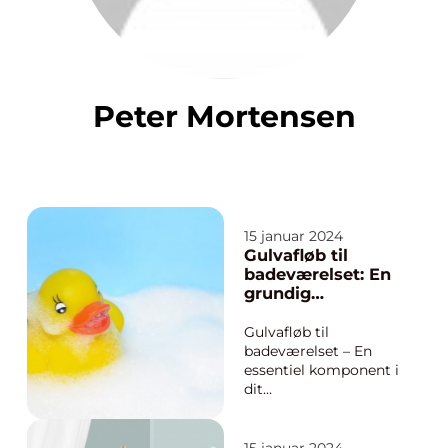
Peter Mortensen
15 januar 2024
Gulvafløb til
badeværelset: En
grundig
gennemgang
Gulvafløb til
badeværelset – En
essentiel komponent i
dit
badeværelsesdesign
Indledning:
Badeværelset er et af