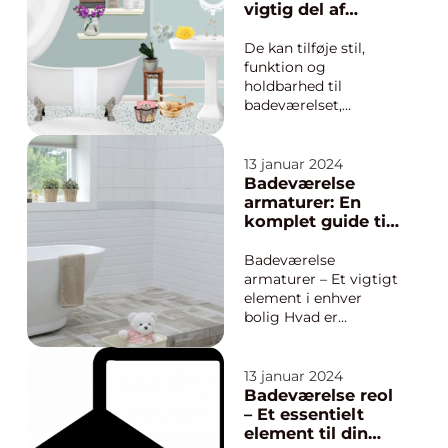
essentielt for ethvert
vigtig del af
hjem. En vigtig del af
indretningen i
denne organisering er
ethvert hjem
De kan tilføje stil,
valget af de rette
funktion og
knager til badevær...
holdbarhed til
badeværelset,
samtidig med at de
skaber en smuk og
attraktiv overflade. I
13 januar 2024
denne artikel vil vi
Badeværelse
udforske alt, hvad du
armaturer: En
behøver at vide om
komplet guide til
badeværelse klinker,
dit badeværelses
lige fra deres
drivkraft
Badeværelse
anvendelse til deres
armaturer – Et vigtigt
historie ...
element i enhver
bolig Hvad er
badeværelse
armaturer?
Badeværelse
13 januar 2024
armaturer er
Badeværelse reol
afgørende for
– Et essentielt
komforten og
element til din